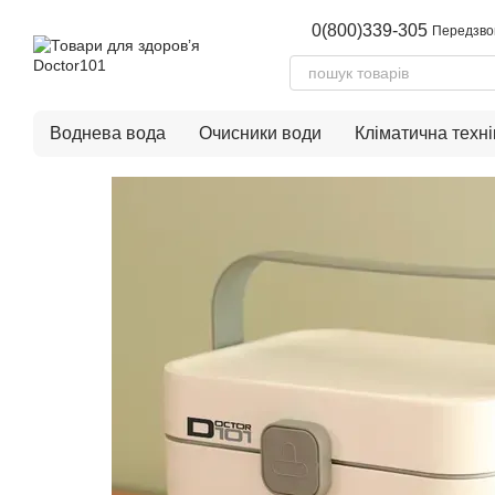
Перейти до основного контенту
0(800)339-305
Передзво
Воднева вода
Очисники води
Кліматична техні