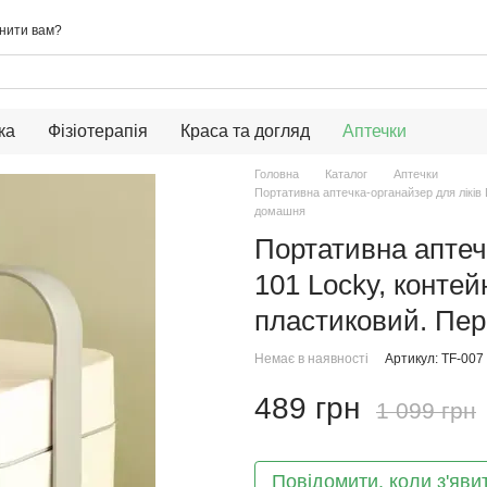
нити вам?
ка
Фізіотерапія
Краса та догляд
Аптечки
Головна
Каталог
Аптечки
Портативна аптечка-органайзер для ліків
домашня
Портативна аптечк
101 Locky, конте
пластиковий. Пе
Немає в наявності
Артикул: TF-007
489 грн
1 099 грн
Повідомити, коли з'яви