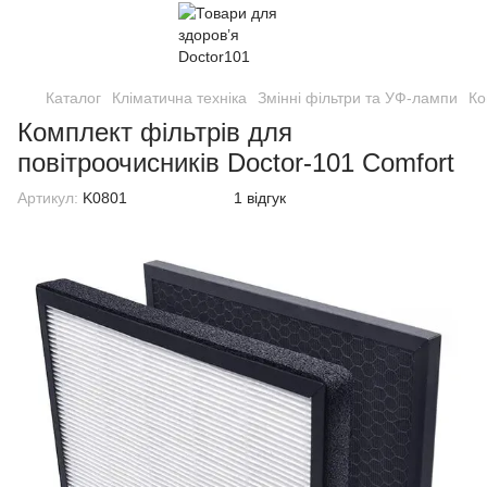
Каталог
Кліматична техніка
Змінні фільтри та УФ-лампи
Ко
Комплект фільтрів для
повітроочисників Doctor-101 Comfort
Артикул:
K0801
1 відгук