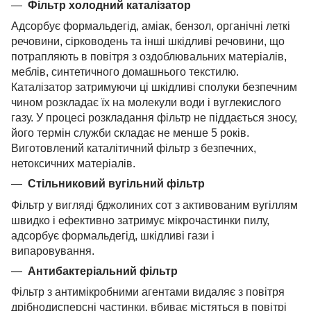
Фільтр холодний каталізатор
Адсорбує формальдегід, аміак, бензол, органічні леткі
речовини, сірководень та інші шкідливі речовини, що
потрапляють в повітря з оздоблювальних матеріалів,
меблів, синтетичного домашнього текстилю.
Каталізатор затримуючи ці шкідливі сполуки безпечним
чином розкладає їх на молекули води і вуглекислого
газу. У процесі розкладання фільтр не піддається зносу,
його термін служби складає не менше 5 років.
Виготовлений каталітичний фільтр з безпечних,
нетоксичних матеріалів.
Стільниковий вугільний фільтр
Фільтр у вигляді бджолиних сот з активованим вугіллям
швидко і ефективно затримує мікрочастинки пилу,
адсорбує формальдегід, шкідливі гази і
випаровування.
Антибактеріальний фільтр
Фільтр з антимікробними агентами видаляє з повітря
дрібнодисперсні частинки, вбиває містяться в повітрі