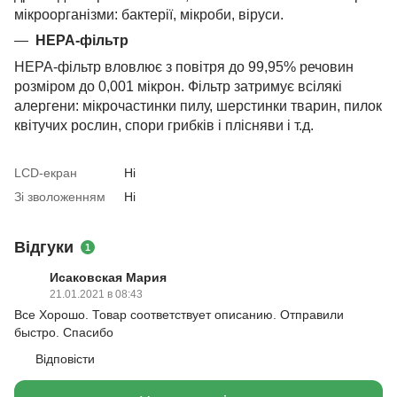
мікроорганізми: бактерії, мікроби, віруси.
HEPA-фільтр
НЕРА-фільтр вловлює з повітря до 99,95% речовин
розміром до 0,001 мікрон. Фільтр затримує всілякі
алергени: мікрочастинки пилу, шерстинки тварин, пилок
квітучих рослин, спори грибків і плісняви ​​і т.д.
LCD-екран
Ні
Зі зволоженням
Ні
Відгуки
1
Исаковская Мария
21.01.2021 в 08:43
Все Хорошо. Товар соответствует описанию. Отправили
быстро. Спасибо
Відповісти