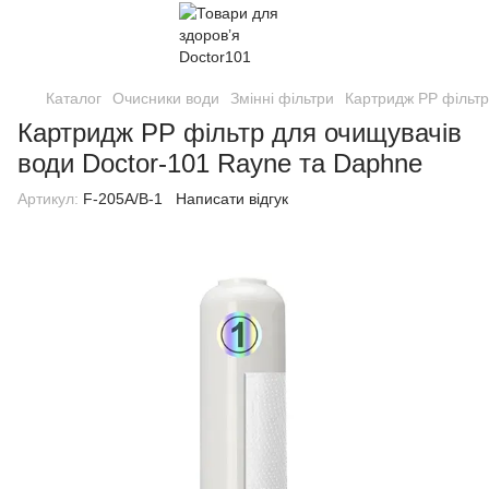
Каталог
Очисники води
Змінні фільтри
Картридж PP фільтр
Картридж PP фільтр для очищувачів
води Doctor-101 Rayne та Daphne
Артикул:
F-205А/В-1
Написати відгук