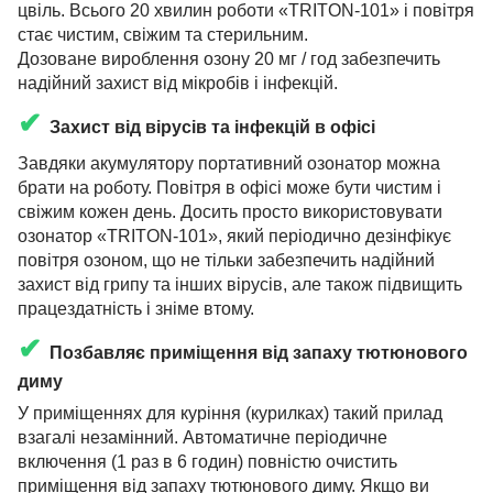
цвіль. Всього 20 хвилин роботи «TRITON-101» і повітря
стає чистим, свіжим та стерильним.
Дозоване вироблення озону 20 мг / год забезпечить
надійний захист від мікробів і інфекцій.
✔
Захист від вірусів та інфекцій в офісі
Завдяки акумулятору портативний озонатор можна
брати на роботу. Повітря в офісі може бути чистим і
свіжим кожен день. Досить просто використовувати
озонатор «TRITON-101», який періодично дезінфікує
повітря озоном, що не тільки забезпечить надійний
захист від грипу та інших вірусів, але також підвищить
працездатність і зніме втому.
✔
Позбавляє приміщення від запаху тютюнового
диму
У приміщеннях для куріння (курилках) такий прилад
взагалі незамінний. Автоматичне періодичне
включення (1 раз в 6 годин) повністю очистить
приміщення від запаху тютюнового диму. Якщо ви