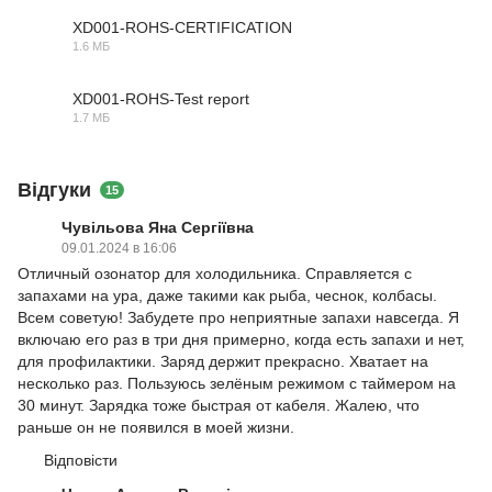
XD001-ROHS-CERTIFICATION
1.6 МБ
PDF
XD001-ROHS-Test report
1.7 МБ
PDF
Відгуки
15
Чувільова Яна Сергіївна
09.01.2024 в 16:06
Отличный озонатор для холодильника. Справляется с
запахами на ура, даже такими как рыба, чеснок, колбасы.
Всем советую! Забудете про неприятные запахи навсегда. Я
включаю его раз в три дня примерно, когда есть запахи и нет,
для профилактики. Заряд держит прекрасно. Хватает на
несколько раз. Пользуюсь зелёным режимом с таймером на
30 минут. Зарядка тоже быстрая от кабеля. Жалею, что
раньше он не появился в моей жизни.
Відповісти