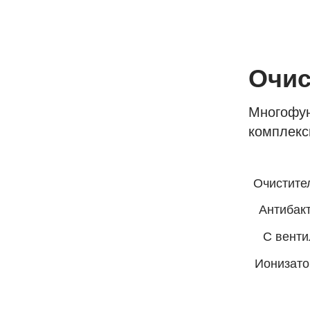
Очис
Многофун
комплекс
Очистите
Антибакт
С венти
Ионизато