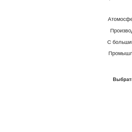
Атомосфе
Производ
С большим
Промышле
Выбрат