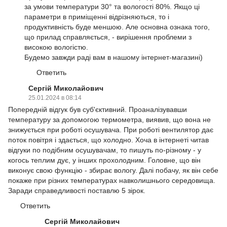
за умови температури 30° та вологості 80%. Якщо ці
параметри в приміщенні відрізняються, то і
продуктивність буде меншою. Але основна ознака того,
що прилад справляється, - вирішення проблеми з
високою вологістю.
Будемо завжди раді вам в нашому інтернет-магазині)
Ответить
Сергій Миколайович
25.01.2024 в 08:14
Попередній відгук був суб'єктивний. Проаналізувавши
температуру за допомогою термометра, виявив, що вона не
знижується при роботі осушувача. При роботі вентилятор дає
поток повітря і здається, що холодно. Хоча в інтернеті читав
відгуки по подібним осушувачам, то пишуть по-різному - у
когось теплим дує, у інших прохолодним. Головне, що він
виконує свою функцію - збирає вологу. Далі побачу, як він себе
покаже при різних температурах навколишнього середовища.
Заради справедливості поставлю 5 зірок.
Ответить
Сергій Миколайович