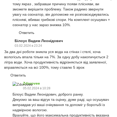
тому якраз , забравши причину появи плісняви, ви
зможете вирішити проблему. Також радимо звернути
увагу на озонатор, він допоможе не розповсюджуватись
плісняві, вбиває грибкові спори. На комплект осушувач +
озонатор у нас зараз знижка 10%.
Ответить
Білоус Вадим Леонідович
03.02.2024 в 23:24
За два дні роботи зникла уся вода на стінах і стелі, хоча
вологісьть впала тільки на 7%. За одну добу накопичується 2
літра води. Хоча продуктивність відрізняється від заявленої,
вправляється на всі 100%, тому ставлю 5 зірок
Ответить
Zdorovee
05.02.2024 в 10:28
Білоус Вадим Леонідович, доброго ранку.
Дякуємо за ваш відгук та оцінку, дуже раді, що осушувач
виправдав усі ваші очікування та допоміг у боротьбі із
надмірною вологою.
Врахуйте, що його максимальна продуктивність вказана