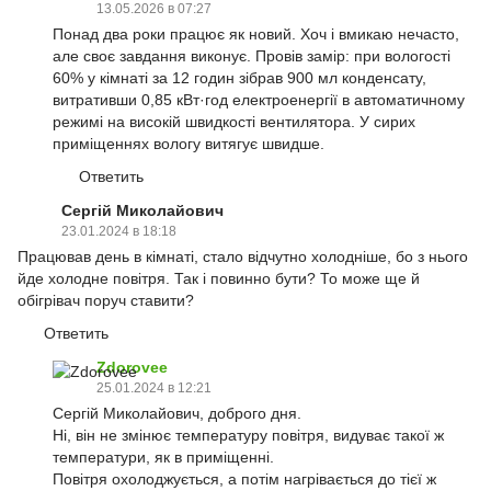
13.05.2026 в 07:27
Понад два роки працює як новий. Хоч і вмикаю нечасто,
але своє завдання виконує. Провів замір: при вологості
60% у кімнаті за 12 годин зібрав 900 мл конденсату,
витративши 0,85 кВт·год електроенергії в автоматичному
режимі на високій швидкості вентилятора. У сирих
приміщеннях вологу витягує швидше.
Ответить
Сергій Миколайович
23.01.2024 в 18:18
Працював день в кімнаті, стало відчутно холодніше, бо з нього
йде холодне повітря. Так і повинно бути? То може ще й
обігрівач поруч ставити?
Ответить
Zdorovee
25.01.2024 в 12:21
Сергій Миколайович, доброго дня.
Ні, він не змінює температуру повітря, видуває такої ж
температури, як в приміщенні.
Повітря охолоджується, а потім нагрівається до тієї ж