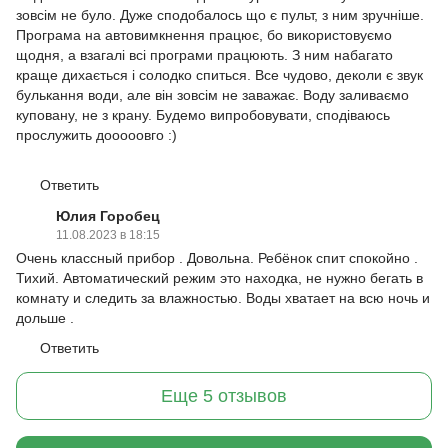
зовсім не було. Дуже сподобалось що є пульт, з ним зручніше.
Програма на автовимкнення працює, бо використовуємо
щодня, а взагалі всі програми працюють. З ним набагато
краще дихається і солодко спиться. Все чудово, деколи є звук
булькання води, але він зовсім не заважає. Воду заливаємо
куповану, не з крану. Будемо випробовувати, сподіваюсь
прослужить дооооовго :)
Ответить
Юлия Горобец
11.08.2023 в 18:15
Очень классный прибор . Довольна. Ребёнок спит спокойно .
Тихий. Автоматический режим это находка, не нужно бегать в
комнату и следить за влажностью. Воды хватает на всю ночь и
дольше .
Ответить
Еще 5 отзывов