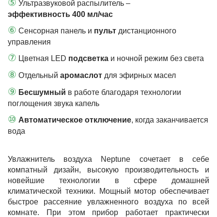
⑤
Ультразвуковой распылитель –
эффективность 400 мл/час
⑥
Сенсорная панель и
пульт
дистанционного
управления
⑦
Цветная LED
подсветка
и ночной режим без света
⑧
Отдельный
аромаслот
для эфирных масел
⑨
Бесшумный
в работе благодаря технологии
поглощения звука капель
⑩
Автоматическое отключение
, когда заканчивается
вода
Увлажнитель воздуха Neptune сочетает в себе
компатный дизайн, высокую производительность и
новейшие технологии в сфере домашней
климатической техники. Мощный мотор обеспечивает
быстрое рассеяние увлажненного воздуха по всей
комнате. При этом прибор работает практически