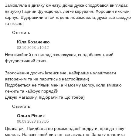
Замовляла в дитяку кімнату, донці дуже сподобався виглядає
як зубік) Гарний функціонал, легке керуваня. Хороший якісний
корпус. Відправили в той ж день як замовила, дуже все швидко
та якісно!
Ответить
Юля Козаченко
02.10.2023 в 10:12
Незвичайний на вигляд зволожувач, сподобався такий
футуристичний стиль
Зволоження досить інтенсивне, найкраще налаштувати
авторежим та не паритись з настройками)
Подобається не тільки мені а й моєму мопсу, коли вмикаю
лежить та кайфує поряд😄
Дякую магазину, підібрали те що треба)
Ответить
Ольга Різник
06.09.2023 в 23:05
Цікава річ. Придбала по рекомендації подруги, правда іншу
модель. На зовнішній вигляд все акуратно. Запаху пластика